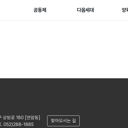
공동체
다음세대
양
구 상방로 180 [연암동]
찾아오시는 길
X. 052)288-1885