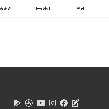
육/훈련
나눔/섬김
행정