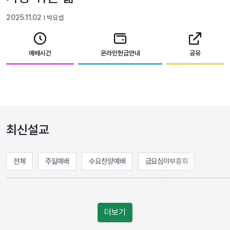
2025.11.02
l 박요셉
예배시간
온라인헌금안내
공유
최신설교
전체
주일예배
수요찬양예배
금요심야부흥회
더보기