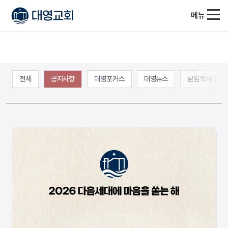
메뉴
전체
공지사항
대영포커스
대영뉴스
담임목사 칼럼