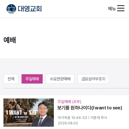
메뉴
예배
전체
주일예배
수요찬양예배
금요심야부흥회
주일예배 (4부)
보기를 원하나이다(I want to see)
마가복음 10:46-52ㅣ이훈재 목사
2026.08.02