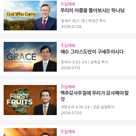
주일예배
우리의 아픔을 돌아보시는 하나님
창세기 16:7-16ㅣ박정근 목사
2026.07.26
주일예배
예수 그리스도만이 구세주이시다
로마서 3:23-24ㅣ심욱섭 목사
2026.07.12
주일예배
맥추감사주일에 우리가 감사해야 할
것
여호수아 4:19-24ㅣ조운 담임목사
2026.07.05
주일예배