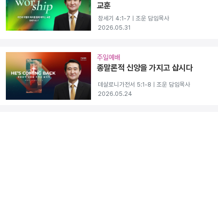
교훈
창세기 4:1-7ㅣ조운 담임목사
2026.05.31
주일예배
종말론적 신앙을 가지고 삽시다
데살로니가전서 5:1-8ㅣ조운 담임목사
2026.05.24
주일예배
세상을 이길 지혜를 얻는 법
야고보서 1:5-8ㅣ조운 담임목사
2026.05.17
주일예배
효도, 어떻게 해야 할까?
창세기 50:1-3ㅣ조운 담임목사