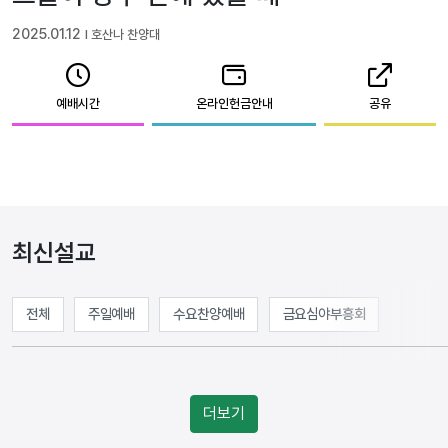
2025.01.12
l 호산나 찬양대
예배시간
온라인헌금안내
공유
최신설교
전체
주일예배
수요찬양예배
금요심야부흥회
더보기