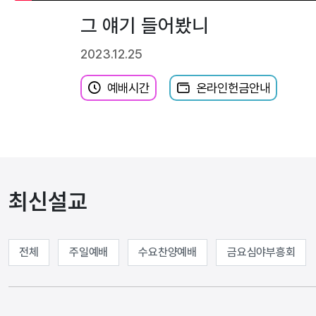
그 얘기 들어봤니
2023.12.25
예배시간
온라인헌금안내
최신설교
전체
주일예배
수요찬양예배
금요심야부흥회