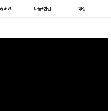
육/훈련
나눔/섬김
행정