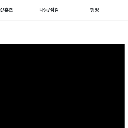
육/훈련
나눔/섬김
행정