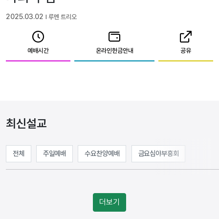
2025.03.02
l 루멘 트리오
예배시간
온라인헌금안내
공유
최신설교
전체
주일예배
수요찬양예배
금요심야부흥회
더보기