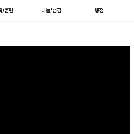
육/훈련
나눔/섬김
행정