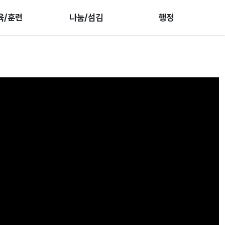
육/훈련
나눔/섬김
행정