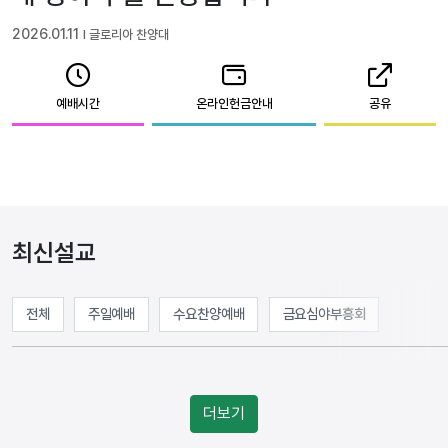
2026.01.11
l 글로리아 찬양대
예배시간
온라인헌금안내
공유
최신설교
전체
주일예배
수요찬양예배
금요심야부흥회
더보기