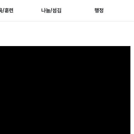
육/훈련
나눔/섬김
행정