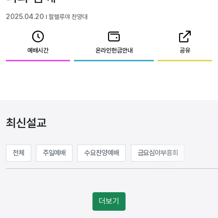
2025.04.20
l 할렐루야 찬양대
예배시간
온라인헌금안내
공유
최신설교
전체
주일예배
수요찬양예배
금요심야부흥회
더보기