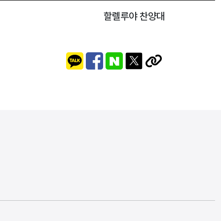
할렐루야 찬양대