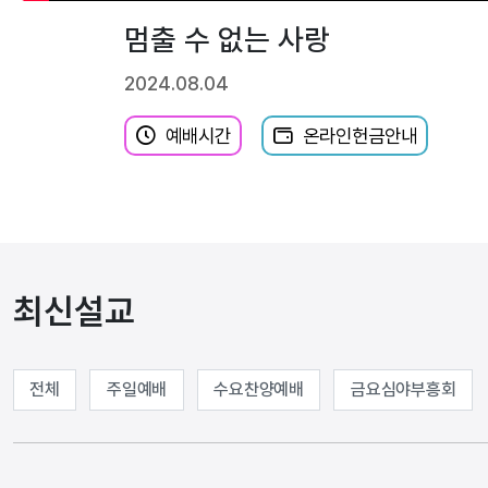
멈출 수 없는 사랑
2024.08.04
예배시간
온라인헌금안내
최신설교
전체
주일예배
수요찬양예배
금요심야부흥회