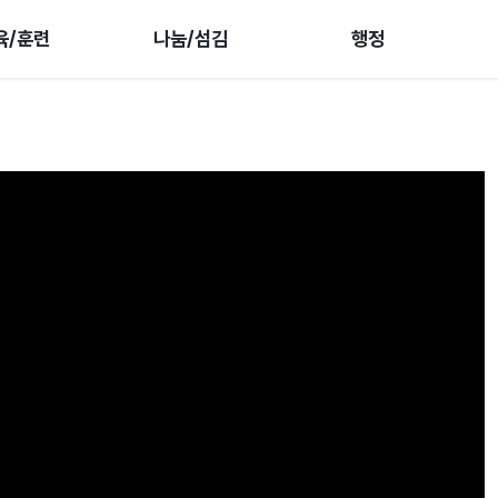
육/훈련
나눔/섬김
행정