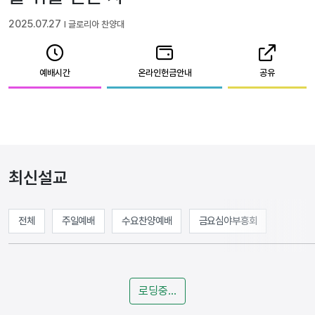
2025.07.27
l 글로리아 찬양대
예배시간
온라인헌금안내
공유
최신설교
전체
주일예배
수요찬양예배
금요심야부흥회
로딩중...