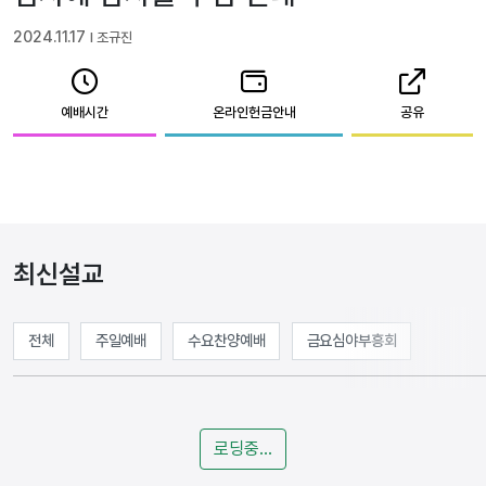
2024.11.17
l 조규진
예배시간
온라인헌금안내
공유
최신설교
전체
주일예배
수요찬양예배
금요심야부흥회
로딩중...