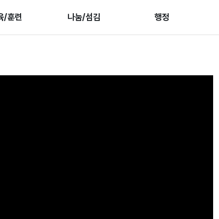
육/훈련
나눔/섬김
행정