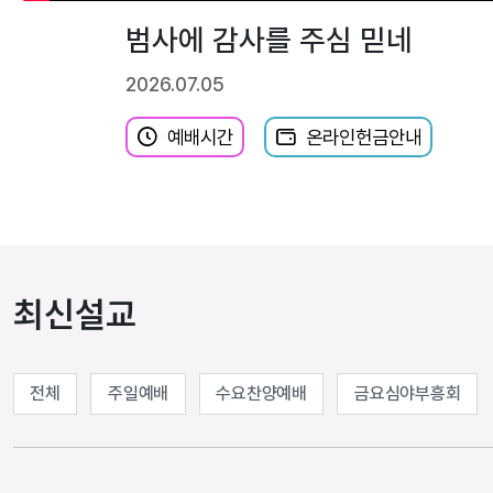
범사에 감사를 주심 믿네
2026.07.05
예배시간
온라인헌금안내
최신설교
전체
주일예배
수요찬양예배
금요심야부흥회