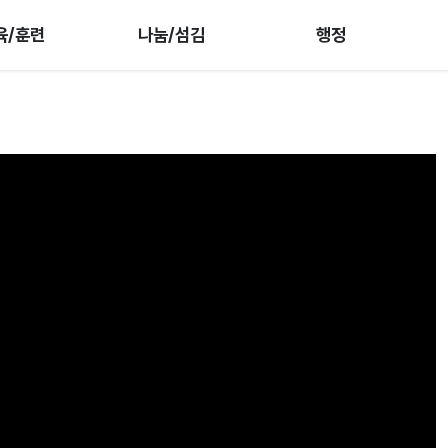
육/훈련
나눔/섬김
행정