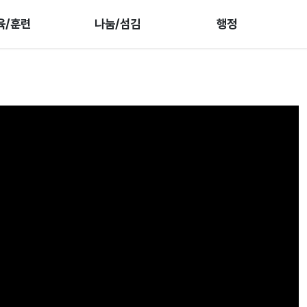
육/훈련
나눔/섬김
행정