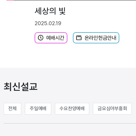
세상의 빛
2025.02.19
예배시간
온라인헌금안내
최신설교
전체
주일예배
수요찬양예배
금요심야부흥회