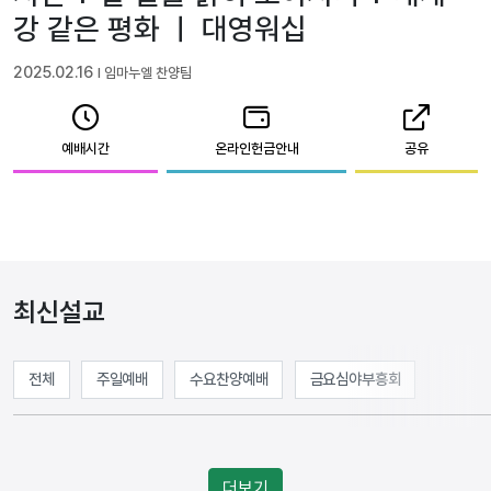
강 같은 평화 ㅣ 대영워십
2025.02.16
l 임마누엘 찬양팀
예배시간
온라인헌금안내
공유
최신설교
전체
주일예배
수요찬양예배
금요심야부흥회
더보기