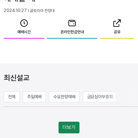
2024.10.27
l 글로리아 찬양대
예배시간
온라인헌금안내
공유
최신설교
전체
주일예배
수요찬양예배
금요심야부흥회
더보기