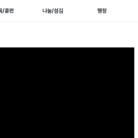
육/훈련
나눔/섬김
행정