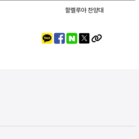
할렐루야 찬양대