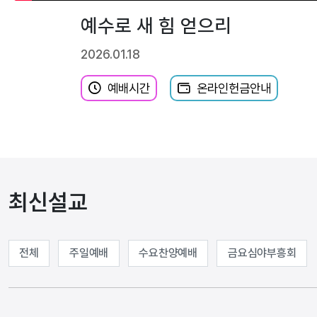
예수로 새 힘 얻으리
2026.01.18
예배시간
온라인헌금안내
최신설교
전체
주일예배
수요찬양예배
금요심야부흥회