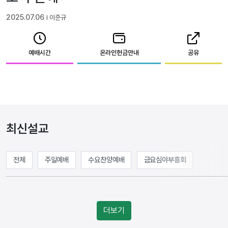
2025.07.06
l 이준규
예배시간
온라인헌금안내
공유
최신설교
전체
주일예배
수요찬양예배
금요심야부흥회
더보기