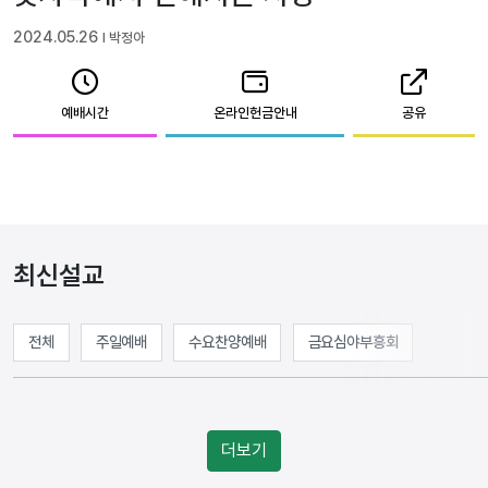
2024.05.26
l 박정아
예배시간
온라인헌금안내
공유
최신설교
전체
주일예배
수요찬양예배
금요심야부흥회
더보기