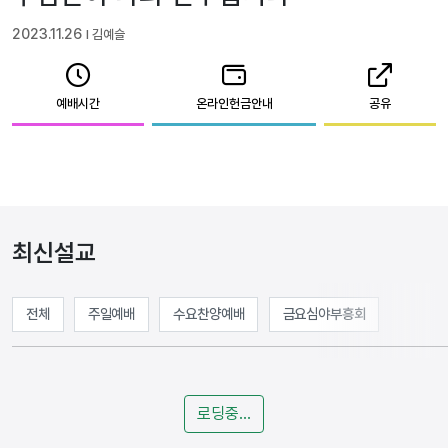
2023.11.26
l 김예슬
예배시간
온라인헌금안내
공유
최신설교
전체
주일예배
수요찬양예배
금요심야부흥회
로딩중...