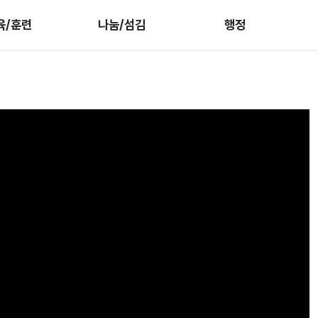
육/훈련
나눔/섬김
행정