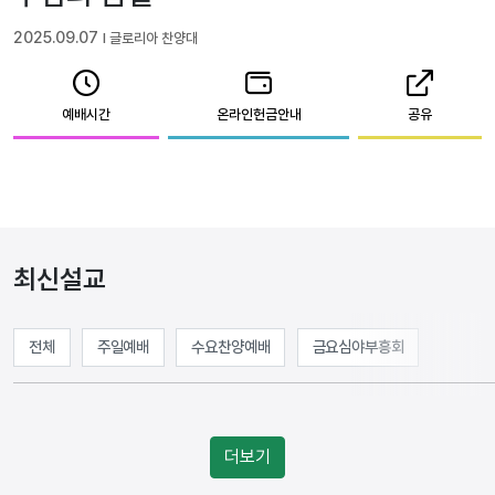
2025.09.07
l 글로리아 찬양대
예배시간
온라인헌금안내
공유
최신설교
전체
주일예배
수요찬양예배
금요심야부흥회
더보기