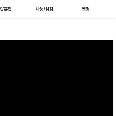
육/훈련
나눔/섬김
행정