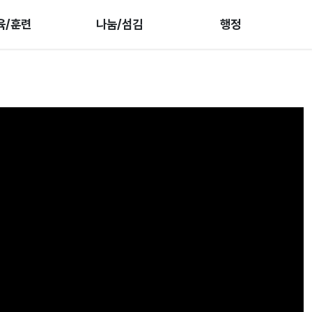
육/훈련
나눔/섬김
행정