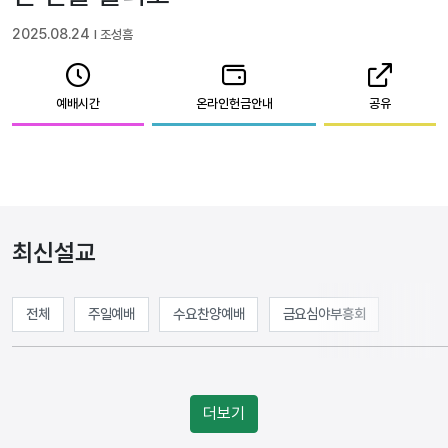
2025.08.24
l 조성흠
예배시간
온라인헌금안내
공유
최신설교
전체
주일예배
수요찬양예배
금요심야부흥회
더보기