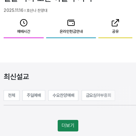
2025.11.16
l 호산나 찬양대
예배시간
온라인헌금안내
공유
최신설교
전체
주일예배
수요찬양예배
금요심야부흥회
더보기