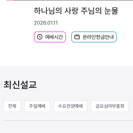
하나님의 사랑 주님의 눈물
2026.01.11
예배시간
온라인헌금안내
최신설교
전체
주일예배
수요찬양예배
금요심야부흥회