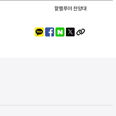
할렐루야 찬양대