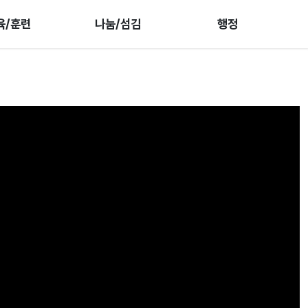
육/훈련
나눔/섬김
행정