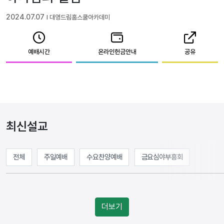
2024.07.07
l 대영드림홈스쿨아카데미
예배시간
온라인헌금안내
공유
최신설교
전체
주일예배
수요찬양예배
금요심야부흥회
더보기