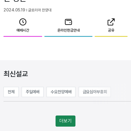
2024.05.19
l 글로리아 찬양대
예배시간
온라인헌금안내
공유
최신설교
전체
주일예배
수요찬양예배
금요심야부흥회
더보기