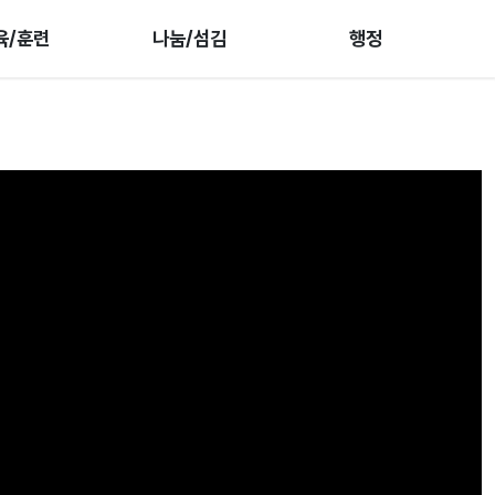
육/훈련
나눔/섬김
행정