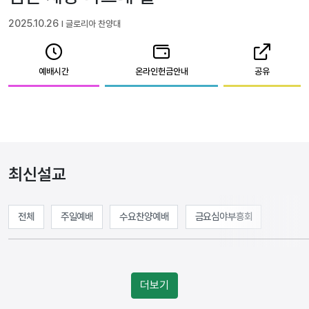
2025.10.26
l 글로리아 찬양대
예배시간
온라인헌금안내
공유
최신설교
전체
주일예배
수요찬양예배
금요심야부흥회
더보기