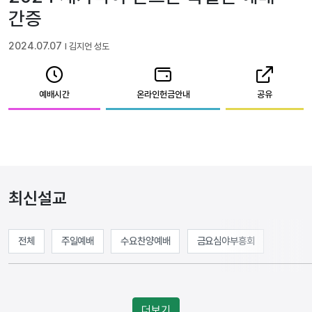
간증
2024.07.07
l 김지언 성도
예배시간
온라인헌금안내
공유
최신설교
전체
주일예배
수요찬양예배
금요심야부흥회
더보기