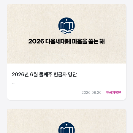
2026년 6월 둘째주 헌금자 명단
...
2026.06.20
헌금자명단