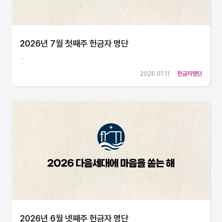
2026년 7월 첫째주 헌금자 명단
...
2026.07.11
헌금자명단
2026년 6월 넷째주 헌금자 명단