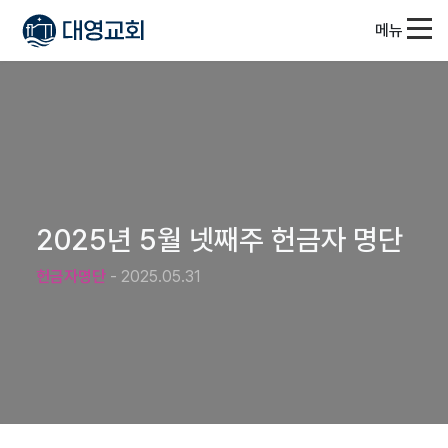
메뉴
2025년 5월 넷째주 헌금자 명단
헌금자명단
- 2025.05.31