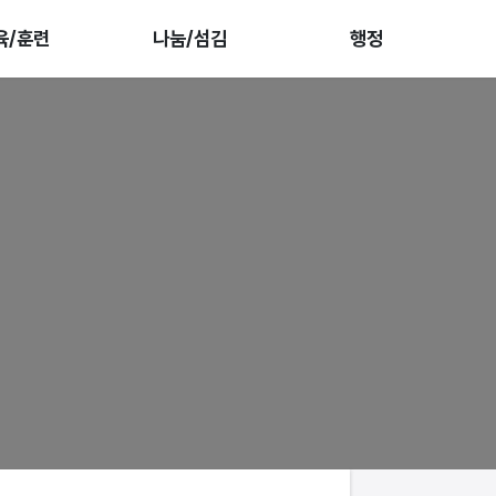
육/훈련
나눔/섬김
행정