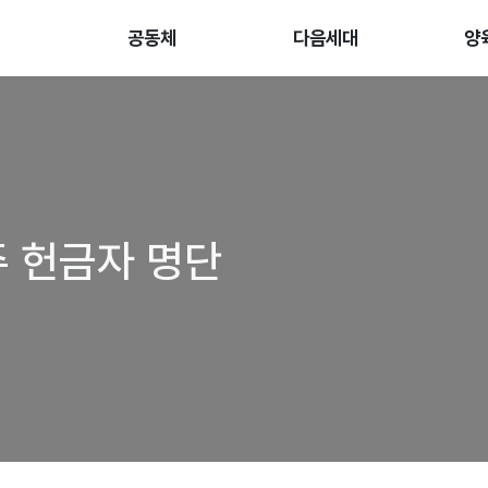
공동체
다음세대
양
주 헌금자 명단