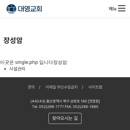
메뉴
장성암
이곳은 single.php 입니다장성암
시설관리
문의
이메일 무단수집금지
사이트맵
(44243) 울산광역시 북구 상방로 180 [연암동]
Tel. 052)288-1771 FAX. 052)288-1885
찾아오시는 길