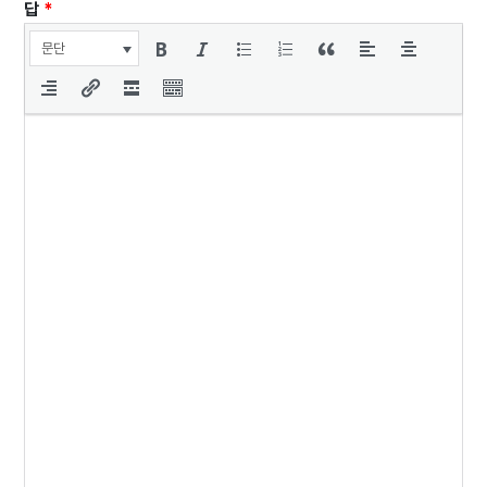
답
*
문단