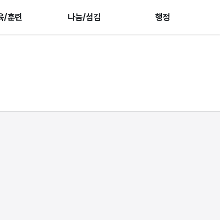
육/훈련
나눔/섬김
행정