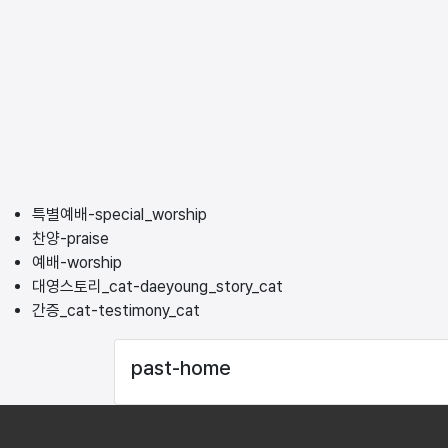
특별예배-special_worship
찬양-praise
예배-worship
대영스토리_cat-daeyoung_story_cat
간증_cat-testimony_cat
past-home